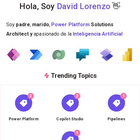
Hola, Soy
David Lorenzo
👋
Soy
padre
,
marido
,
Power Platform
Solutions
Architect y
apasionado de la
Inteligencia Artificial
Trending Topics
2
2
1
{{name}}
{{name}}
{{name}}
Power Platform
Copilot Studio
Pipelines
1
{{name}}